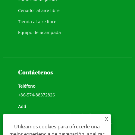
Cenador al aire libre
Tienda al aire libre
Equipo de acampada
Contáctenos
Teléfono
+86-574-88372826
Add
No.518, Li He Road, Songxia Umbrella Town,
X
Shanghai, Shaoxing City, Provincia de Zhejiang,
Utilizamos cookies para ofrecerle una
China
mejor experiencia de navegación, analizar