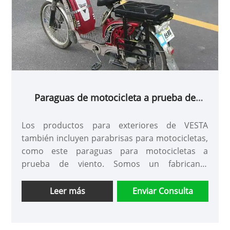
Paraguas de motocicleta a prueba de
viento
Los productos para exteriores de VESTA
también incluyen parabrisas para motocicletas,
como este paraguas para motocicletas a
prueba de viento. Somos un fabricante
profesional de productos para exteriores y
hemos creado nuestra propia respuesta a la
Leer más
Enviar Consulta
función del parabrisas que desean muchos
propietarios de motocicletas. Este paraguas
para motocicleta a prueba de viento tiene un