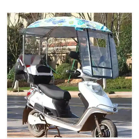
soporte firme y estable que lo ayuda a
protegerse del viento y la lluvia mientras
conduce.
● Marca: VESTA
● Embalaje: Caja de madera
● Capacidad de suministro: 100%
● ¿Alguna vez ha considerado arreglar un
paraguas para su motocicleta? Un paraguas
para motocicleta que incluye dos,
respectivamente, antes y después de fijarlos en
la motocicleta. Paraguas en forma de Q.