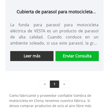
Cubierta de parasol para motocicleta
eléctrica
La funda para parasol para motocicleta
eléctrica de VESTA es un producto de parasol
de alta calidad. Cuando conduce en un
ambiente soleado, si usa este parasol, la gran
área del parasol no solo puede reducir algo de
temperatura, sino que también desempeña un
Leer más
Enviar Consulta
cierto papel en la protección UV, haciendo que
su viaje sea más cómodo.
● Marca: VESTA
● Embalaje: Caja de madera
<
1
>
● Capacidad de suministro: 100%
Como fabricante y proveedor confiable Sombra de
motocicleta en China, tenemos nuestra fábrica. Si
desea comprar productos de ocio al aire libre más