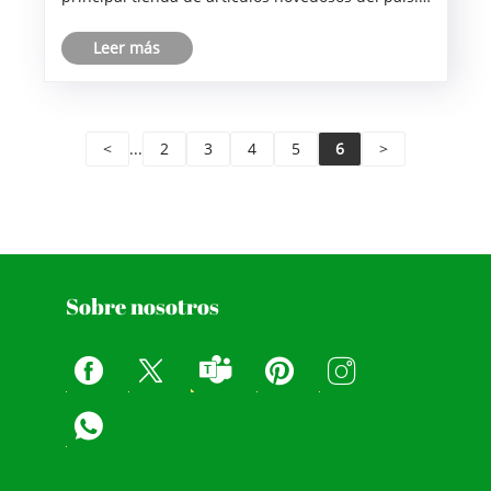
Conocido como el lugar para comprar curry de
Leer más
cualquier color imaginable y un sostén para tus
ojos, también celebr......
<
...
2
3
4
5
6
>
Sobre nosotros