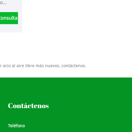
ño
go
ste y
Consulta
inda
cios al
jardines,
anso al
ie de
ocio al aire libre más nuevos, contáctenos.
stética
oderno,
ar y
 ligera,
Contáctenos
Teléfono