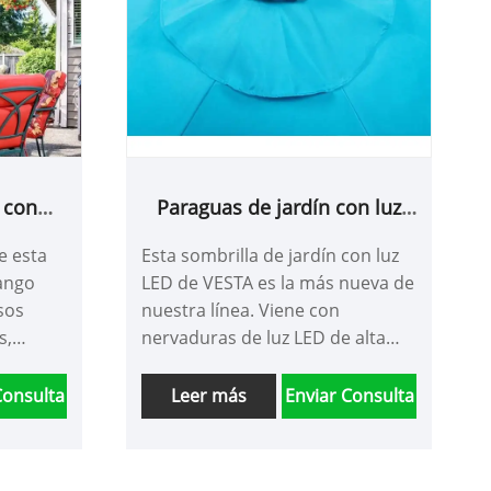
 con
Paraguas de jardín con luz
LED
e esta
Esta sombrilla de jardín con luz
mango
LED de VESTA es la más nueva de
sos
nuestra línea. Viene con
s,
nervaduras de luz LED de alta
s, salas
resistencia y un enorme marco
 playas,
comercial. Con este dosel
Consulta
Leer más
Enviar Consulta
cuadrado de 11 pies X 11 pies,
s,
puede estar seguro de que su
lago,
área estará cubierta con la