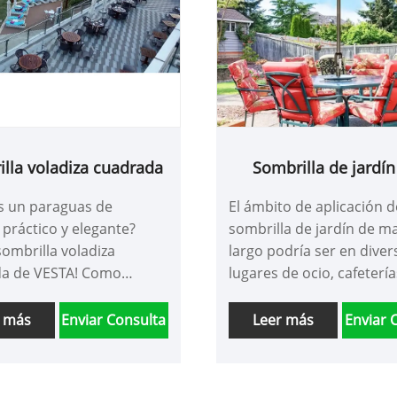
lla voladiza cuadrada
Sombrilla de jardín
mango largo
s un paraguas de
El ámbito de aplicación d
 práctico y elegante?
sombrilla de jardín de 
a sombrilla voladiza
largo podría ser en diver
a de VESTA! Como
lugares de ocio, cafetería
nte profesional, contamos
jardines de villas, terraza
fesionales para controlar
de té, césped, exteriores,
r más
Enviar Consulta
Leer más
Enviar 
o y la calidad del
calles de bares, calles
s. Esta sombrilla
comerciales, propiedade
a es adecuada para
amigos pescadores en el 