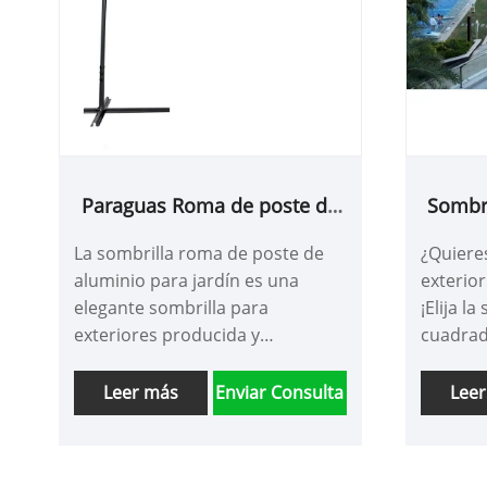
Paraguas Roma de poste de
Sombri
aluminio para jardín
La sombrilla roma de poste de
¿Quiere
aluminio para jardín es una
exterior
elegante sombrilla para
¡Elija l
exteriores producida y
cuadrad
proporcionada por VESTA.
fabrica
Nuestra línea de producción es
con pro
Leer más
Enviar Consulta
Lee
muy completa e introducimos
el diseñ
activamente tecnología y
paragua
equipos avanzados en la
cuadrad