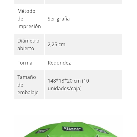
Método
de
Serigrafía
impresión
Diámetro
2,25 cm
abierto
Forma
Redondez
Tamaño
148*18*20 cm (10
de
unidades/caja)
embalaje