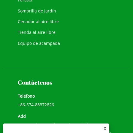
Sombrilla de jardín
Cenador al aire libre
Tienda al aire libre
Equipo de acampada
Contáctenos
Teléfono
+86-574-88372826
Add
No.518, Li He Road, Songxia Umbrella Town,
X
Shanghai, Shaoxing City, Provincia de Zhejiang,